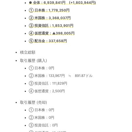
●
全体：6,939,841
円 (+1,803,944円)
① 日
本株：1,778,250円
② 米国株：3,368,037円
③ 投
資信託：1,853,901円
④ 仮想通貨：▲398,005
円
⑤ 配当金：337,658円
積立総額
取引履歴 (購入)
① 日本株：0円
② 米国株：133,967円 ≒ 891.87ドル
③ 投資信託：111,829円
④ 仮想通貨：2,500円
取引履歴 (売却)
① 日本株：0円
② 米国株：0円
③ 投資信託：0円