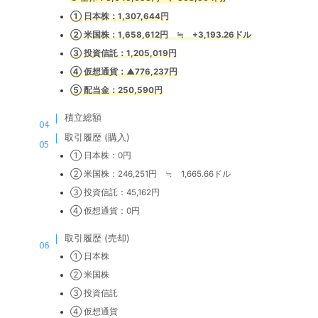
① 日
本株：1,307,644円
② 米国株：1,658,612円 ≒ +3,193.26ドル
③ 投
資信託：1,205,019円
④ 仮想通貨：▲776,237
円
⑤ 配当金：250,590円
積立総額
取引履歴 (購入)
① 日本株：0円
② 米国株：246,251円 ≒ 1,665.66ドル
③ 投資信託：45,162円
④ 仮想通貨：0円
取引履歴 (売却)
① 日本株
② 米国株
③ 投資信託
④ 仮想通貨