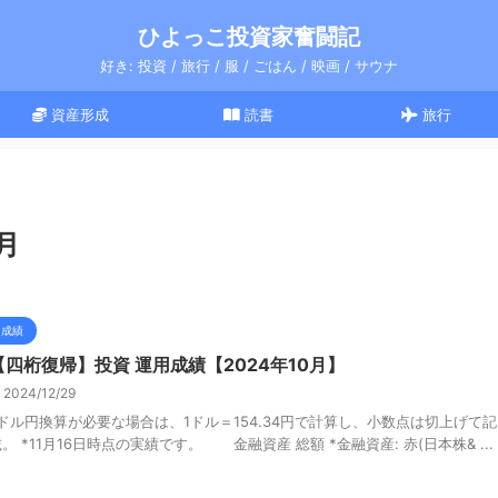
ひよっこ投資家奮闘記
好き: 投資 / 旅行 / 服 / ごはん / 映画 / サウナ
資産形成
読書
旅行
月
成績
【四桁復帰】投資 運用成績【2024年10月】
2024/12/29
*ドル円換算が必要な場合は、1ドル＝154.34円で計算し、小数点は切上げて記
。 *11月16日時点の実績です。 金融資産 総額 *金融資産: 赤(日本株& ...