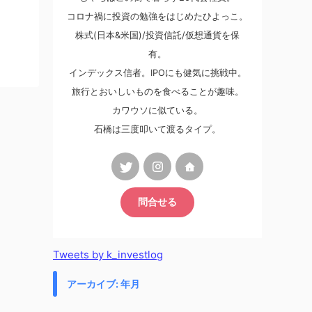
コロナ禍に投資の勉強をはじめたひよっこ。
株式(日本&米国)/投資信託/仮想通貨を保
有。
インデックス信者。IPOにも健気に挑戦中。
旅行とおいしいものを食べることが趣味。
カワウソに似ている。
石橋は三度叩いて渡るタイプ。
問合せる
Tweets by k_investlog
アーカイブ: 年月