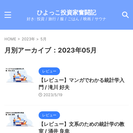
ひよっこ投資家奮闘記
好き: 投資 / 旅行 / 服 / ごはん / 映画 / サウナ
HOME
>
2023年
>
5月
月別アーカイブ：2023年05月
レビュー
【レビュー】マンガでわかる統計学入
門 / 滝川 好夫
2023/5/19
レビュー
【レビュー】文系のための統計学の教
室 / 涌井 良幸