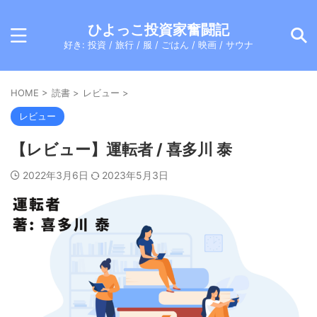
ひよっこ投資家奮闘記
好き: 投資 / 旅行 / 服 / ごはん / 映画 / サウナ
HOME
>
読書
>
レビュー
>
レビュー
【レビュー】運転者 / 喜多川 泰
2022年3月6日
2023年5月3日