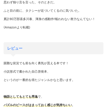
思わず独り言を言った、そのときだ。
ふと目の前に、タクシーが近づいてくるのに気づいた。
累計80万部喜多川泰、渾身の感動作!報われない努力なんてない！
(Amazonより転載)
レビュー
困難な状況でも前を向く勇気が貰える本です！
小説形式で書かれた自己啓発本、
というのが一番的を得たジャンルかなと思います。
物語としてもとても秀逸
で、
パズルのピースがはまっておく感じが気持ちいい
。