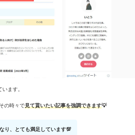
ています。
その時々で
見て貰いたい記事を強調できます
💡
なり、とても満足しています💯