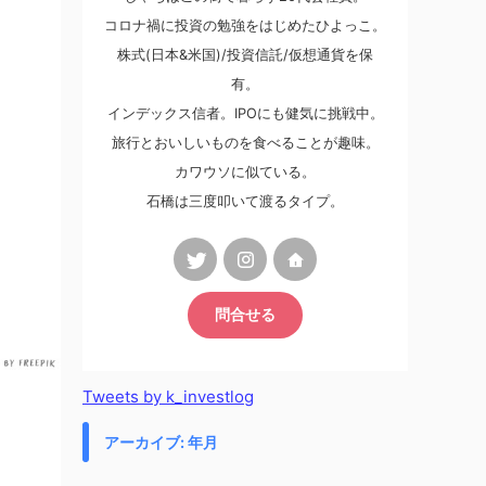
コロナ禍に投資の勉強をはじめたひよっこ。
株式(日本&米国)/投資信託/仮想通貨を保
有。
インデックス信者。IPOにも健気に挑戦中。
旅行とおいしいものを食べることが趣味。
カワウソに似ている。
石橋は三度叩いて渡るタイプ。
問合せる
Tweets by k_investlog
アーカイブ: 年月