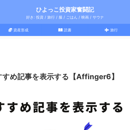
ひよっこ投資家奮闘記
好き: 投資 / 旅行 / 服 / ごはん / 映画 / サウナ
資産形成
読書
旅行
め記事を表示する【Affinger6】