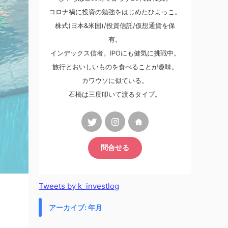
コロナ禍に投資の勉強をはじめたひよっこ。
株式(日本&米国)/投資信託/仮想通貨を保
有。
インデックス信者。IPOにも健気に挑戦中。
旅行とおいしいものを食べることが趣味。
カワウソに似ている。
石橋は三度叩いて渡るタイプ。
問合せる
Tweets by k_investlog
アーカイブ: 年月