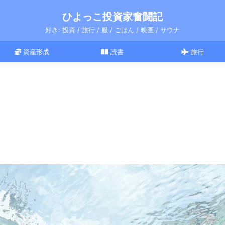
ひよっこ投資家奮闘記
好き: 投資 / 旅行 / 服 / ごはん / 映画 / サウナ
資産形成
読書
旅行