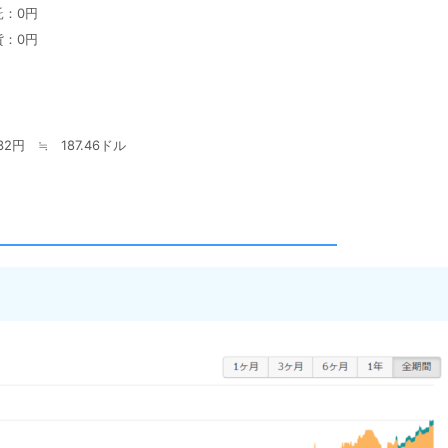
託：0円
貨：0円
円
32円 ≒ 187.46ドル