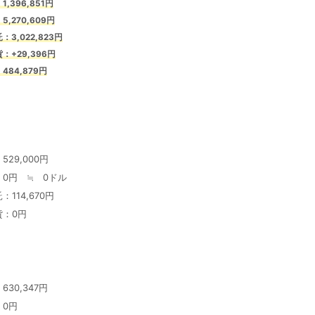
1,396,851円
,270,609円
：3,022,823円
：+29,396
円
484,879円
529,000円
0円 ≒ 0ドル
114,670円
貨：0円
円
30,347円
：0円