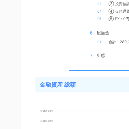
③
投資信
④
仮想通
⑤ FX：0
配当金
合計：289,
所感
金融資産 総額