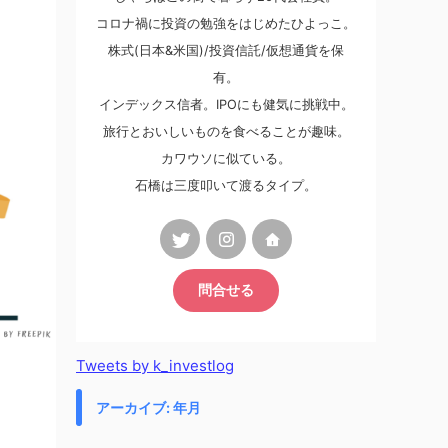
コロナ禍に投資の勉強をはじめたひよっこ。
株式(日本&米国)/投資信託/仮想通貨を保
有。
インデックス信者。IPOにも健気に挑戦中。
旅行とおいしいものを食べることが趣味。
カワウソに似ている。
石橋は三度叩いて渡るタイプ。
問合せる
Tweets by k_investlog
アーカイブ: 年月