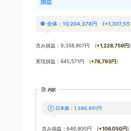
損益
●
全体：10,204,378
円 (+1,307,55
含み損益：9,358,807円 (
+1,228,759円
)
実現損益：845,571円 (
+78,793円
)
内訳
① 日
本株：1,396,851円
含み損益：646,800円 (
+106,050
円
)