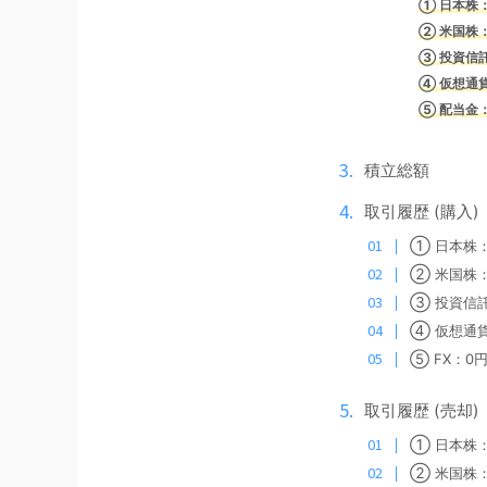
① 日
本株：
② 米国株：5
③ 投
資信託
④ 仮想通貨
⑤ 配当金：
積立総額
取引履歴 (購入)
①
日本株：
②
米国株：
③
投資信託：
④
仮想通
⑤ FX：0
取引履歴 (売却)
①
日本株：6
②
米国株