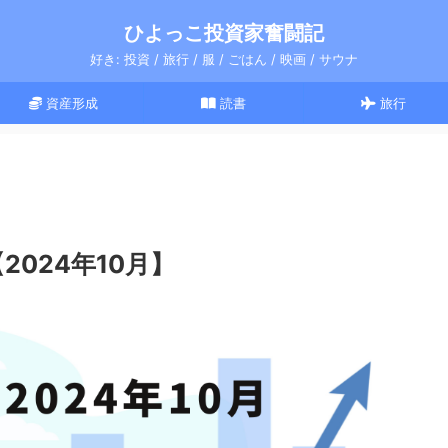
ひよっこ投資家奮闘記
好き: 投資 / 旅行 / 服 / ごはん / 映画 / サウナ
資産形成
読書
旅行
2024年10月】