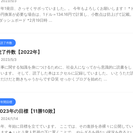
2023/5/3
新年1発目、さっそくサボっていました。。 今年もよろしくお願いします！ *
ル円換算が必要な場合は、1ドル＝134.16円で計算し、小数点は切上げて記載
ッシュボード *2月19日時 ...
読了件数
読了件数【2022年】
2023/5/3
仕事に関する知識を身につけるために、社会人になってから意識的に読書をし
ています。 そして、読了した本はエクセルに記録していました。 いとうただ
むだけだと飽きちゃうからです😉笑 せっかくブログを始めた ...
年間目標
2023年の目標【11勝10敗】
2024/1/14
毎年、年始に目標を立てています。 ここでは、その進捗を赤裸々に公開してい
きます🔥 いとう衆人監視の下に置くことで、 やらざるを得ない状況を作ると