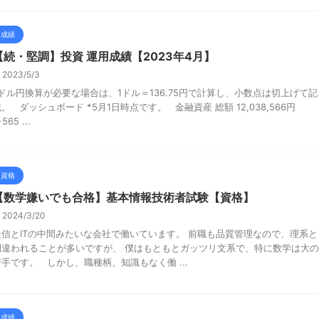
成績
【続・堅調】投資 運用成績【2023年4月】
2023/5/3
*ドル円換算が必要な場合は、1ドル＝136.75円で計算し、小数点は切上げて記
。 ダッシュボード *5月1日時点です。 金融資産 総額 12,038,566円
+565 ...
資格
【数学嫌いでも合格】基本情報技術者試験【資格】
2024/3/20
通信とITの中間みたいな会社で働いています。 前職も品質管理なので、理系と
間違われることが多いですが、 僕はもともとガッツリ文系で、特に数学は大の
苦手です。 しかし、職種柄、知識もなく働 ...
成績