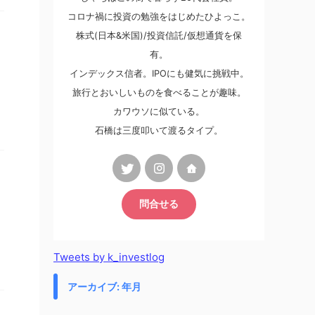
コロナ禍に投資の勉強をはじめたひよっこ。
株式(日本&米国)/投資信託/仮想通貨を保
有。
インデックス信者。IPOにも健気に挑戦中。
旅行とおいしいものを食べることが趣味。
カワウソに似ている。
石橋は三度叩いて渡るタイプ。
問合せる
Tweets by k_investlog
アーカイブ: 年月