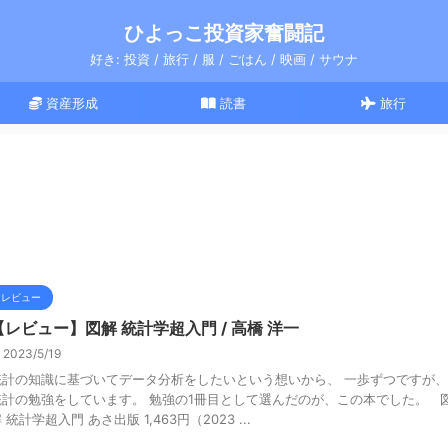
ひよっこ投資家奮闘記
好き: 投資 / 旅行 / 服 / ごはん / 映画 / サウナ
資産形成
読書
旅行
レビュー
【レビュー】図解 統計学超入門 / 高橋 洋一
2023/5/19
統計の知識に基づいてデータ分析をしたいという想いから、 一歩ずつですが、
統計の勉強をしています。 勉強の1冊目として選んだのが、この本でした。 
 統計学超入門 あさ出版 1,463円（2023 ...