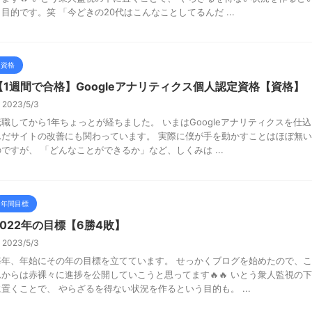
う目的です。笑 「今どきの20代はこんなことしてるんだ ...
資格
【1週間で合格】Googleアナリティクス個人認定資格【資格】
2023/5/3
転職してから1年ちょっとが経ちました。 いまはGoogleアナリティクスを仕込
んだサイトの改善にも関わっています。 実際に僕が手を動かすことはほぼ無い
のですが、 「どんなことができるか」など、しくみは ...
年間目標
2022年の目標【6勝4敗】
2023/5/3
毎年、年始にその年の目標を立てています。 せっかくブログを始めたので、こ
れからは赤裸々に進捗を公開していこうと思ってます🔥🔥 いとう衆人監視の下
に置くことで、 やらざるを得ない状況を作るという目的も。 ...