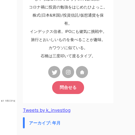
コロナ禍に投資の勉強をはじめたひよっこ。
株式(日本&米国)/投資信託/仮想通貨を保
有。
インデックス信者。IPOにも健気に挑戦中。
旅行とおいしいものを食べることが趣味。
カワウソに似ている。
石橋は三度叩いて渡るタイプ。
問合せる
Tweets by k_investlog
アーカイブ: 年月