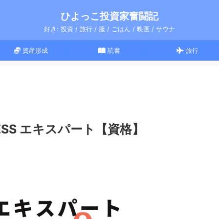
ひよっこ投資家奮闘記
好き: 投資 / 旅行 / 服 / ごはん / 映画 / サウナ
資産形成
読書
旅行
ESS エキスパート【資格】